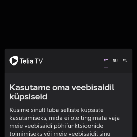
ET
RU
EN
Kasutame oma veebisaidil
küpsiseid
Küsime sinult luba selliste küpsiste
kasutamiseks, mida ei ole tingimata vaja
Tehniline viga
meie veebisaidi põhifunktsioonide
toimimiseks või meie veebisaidil sinu