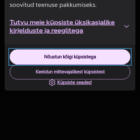
soovitud teenuse pakkumiseks.
Tutvu meie küpsiste üksikasjalike
kirjelduste ja reeglitega
Nõustun kõigi küpsistega
Keeldun mittevajalikest küpsistest
Küpsiste seaded