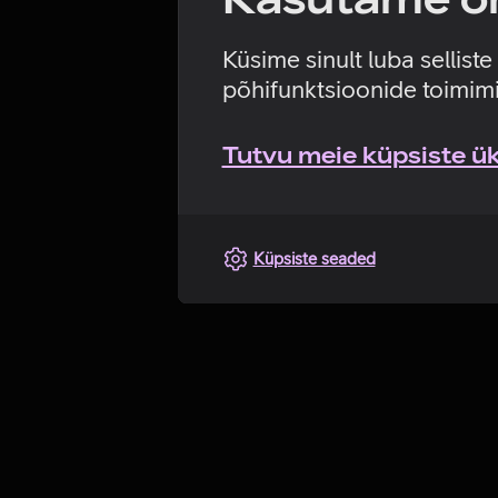
Küsime sinult luba sellist
põhifunktsioonide toimimi
Tutvu meie küpsiste üks
Küpsiste seaded