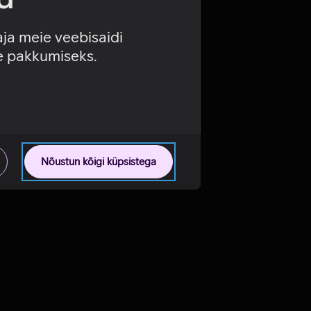
aja meie veebisaidi
se pakkumiseks.
Nõustun kõigi küpsistega