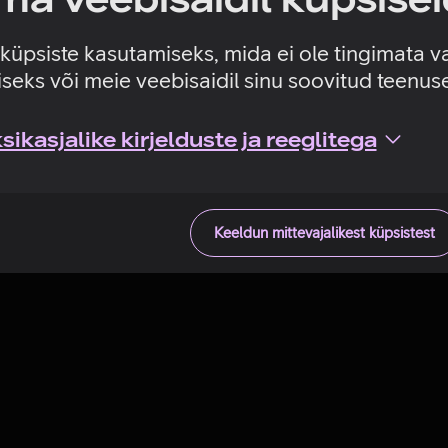
Tehniline viga
e küpsiste kasutamiseks, mida ei ole tingimata v
seks või meie veebisaidil sinu soovitud teenu
ikasjalike kirjelduste ja reeglitega
Keeldun mittevajalikest küpsistest