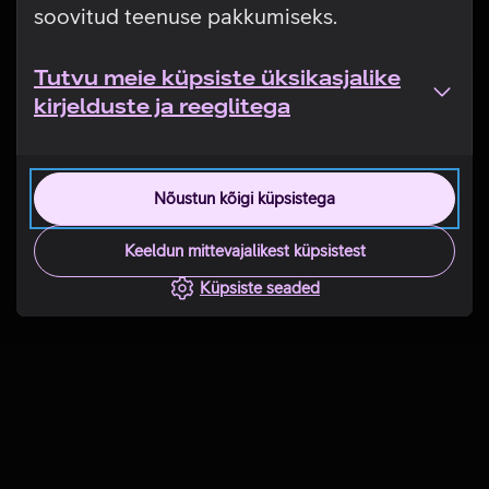
soovitud teenuse pakkumiseks.
Tutvu meie küpsiste üksikasjalike
kirjelduste ja reeglitega
Nõustun kõigi küpsistega
Keeldun mittevajalikest küpsistest
Küpsiste seaded