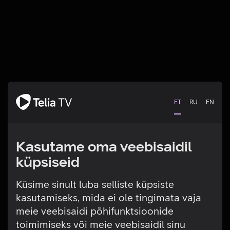
ET
RU
EN
Kasutame oma veebisaidil
küpsiseid
Küsime sinult luba selliste küpsiste
kasutamiseks, mida ei ole tingimata vaja
Tehniline viga
meie veebisaidi põhifunktsioonide
toimimiseks või meie veebisaidil sinu