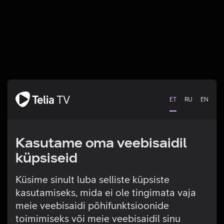
ET
RU
EN
Kasutame oma veebisaidil
küpsiseid
Küsime sinult luba selliste küpsiste
kasutamiseks, mida ei ole tingimata vaja
Tehniline viga
meie veebisaidi põhifunktsioonide
toimimiseks või meie veebisaidil sinu