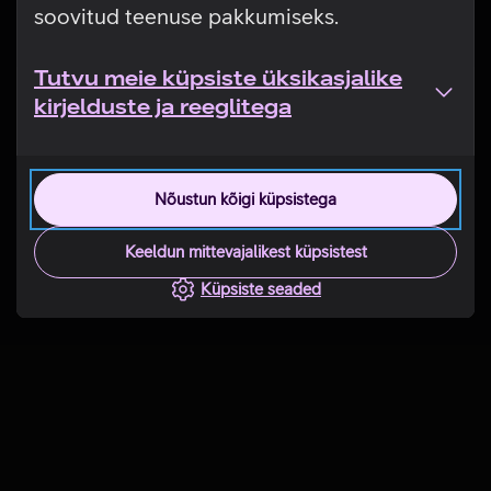
soovitud teenuse pakkumiseks.
Tutvu meie küpsiste üksikasjalike
kirjelduste ja reeglitega
Nõustun kõigi küpsistega
Keeldun mittevajalikest küpsistest
Küpsiste seaded