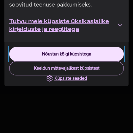
soovitud teenuse pakkumiseks.
Tutvu meie küpsiste üksikasjalike
kirjelduste ja reeglitega
Nõustun kõigi küpsistega
Keeldun mittevajalikest küpsistest
Küpsiste seaded