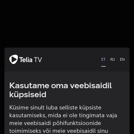
ET
RU
EN
Kasutame oma veebisaidil
küpsiseid
Küsime sinult luba selliste küpsiste
kasutamiseks, mida ei ole tingimata vaja
Tehniline viga
meie veebisaidi põhifunktsioonide
toimimiseks või meie veebisaidil sinu