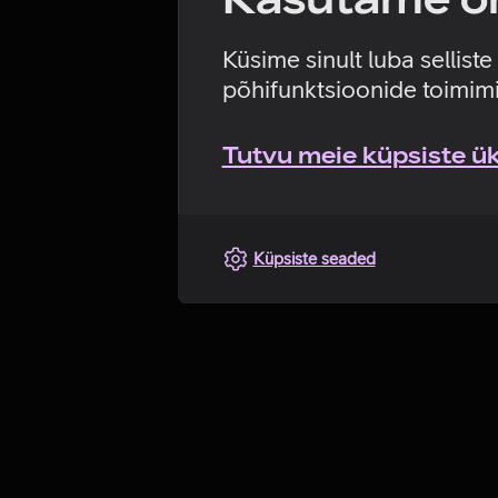
Küsime sinult luba sellist
põhifunktsioonide toimimi
Tutvu meie küpsiste üks
Küpsiste seaded