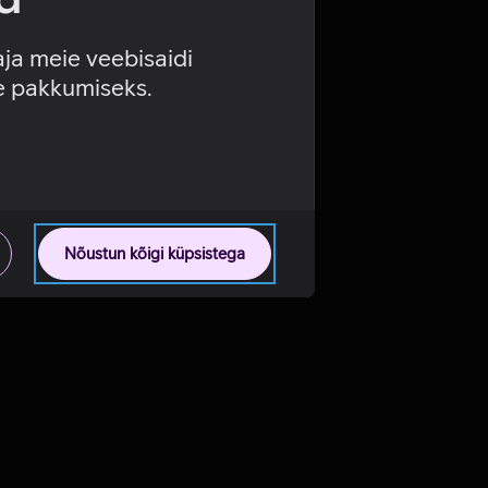
aja meie veebisaidi
se pakkumiseks.
Nõustun kõigi küpsistega