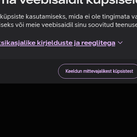
Tehniline viga
e küpsiste kasutamiseks, mida ei ole tingimata v
seks või meie veebisaidil sinu soovitud teenu
ikasjalike kirjelduste ja reeglitega
Keeldun mittevajalikest küpsistest