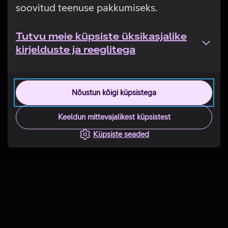
soovitud teenuse pakkumiseks.
Tutvu meie küpsiste üksikasjalike
kirjelduste ja reeglitega
Nõustun kõigi küpsistega
Keeldun mittevajalikest küpsistest
Küpsiste seaded