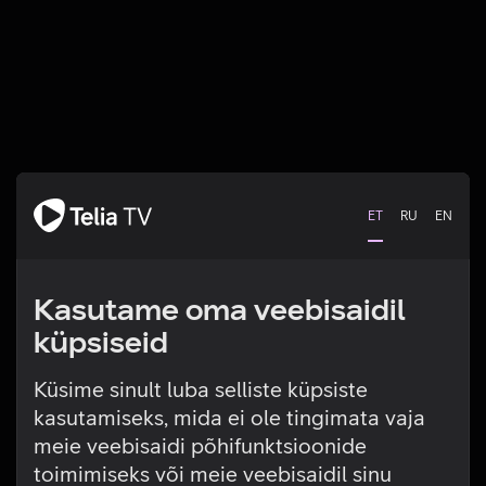
ET
RU
EN
Kasutame oma veebisaidil
küpsiseid
Küsime sinult luba selliste küpsiste
kasutamiseks, mida ei ole tingimata vaja
Tehniline viga
meie veebisaidi põhifunktsioonide
toimimiseks või meie veebisaidil sinu