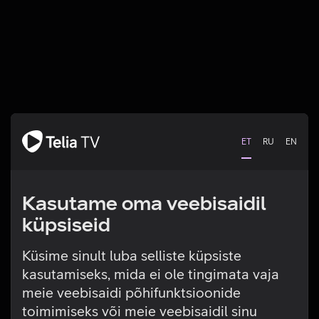
ET
RU
EN
Kasutame oma veebisaidil
küpsiseid
Küsime sinult luba selliste küpsiste
kasutamiseks, mida ei ole tingimata vaja
Tehniline viga
meie veebisaidi põhifunktsioonide
toimimiseks või meie veebisaidil sinu