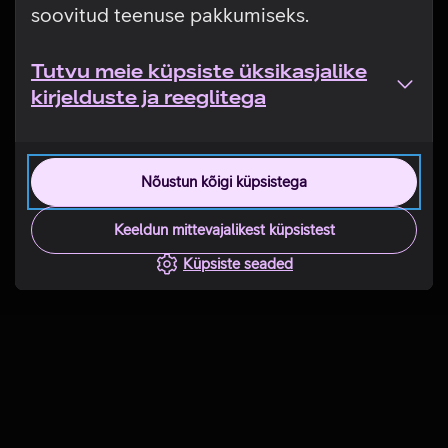
soovitud teenuse pakkumiseks.
Tutvu meie küpsiste üksikasjalike
kirjelduste ja reeglitega
Nõustun kõigi küpsistega
Keeldun mittevajalikest küpsistest
Küpsiste seaded