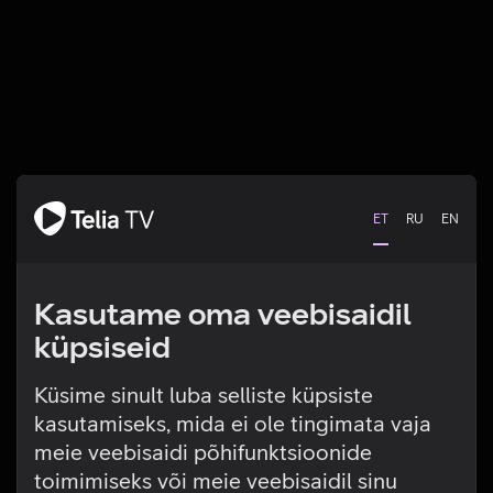
ET
RU
EN
Kasutame oma veebisaidil
küpsiseid
Küsime sinult luba selliste küpsiste
kasutamiseks, mida ei ole tingimata vaja
Tehniline viga
meie veebisaidi põhifunktsioonide
toimimiseks või meie veebisaidil sinu