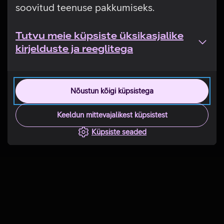
soovitud teenuse pakkumiseks.
Tutvu meie küpsiste üksikasjalike
kirjelduste ja reeglitega
Nõustun kõigi küpsistega
Keeldun mittevajalikest küpsistest
Küpsiste seaded