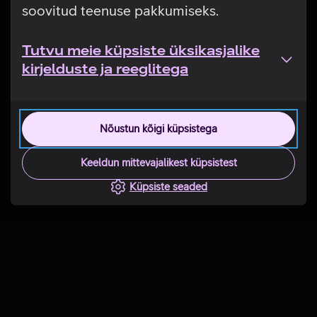
soovitud teenuse pakkumiseks.
Tutvu meie küpsiste üksikasjalike
kirjelduste ja reeglitega
Nõustun kõigi küpsistega
Keeldun mittevajalikest küpsistest
Küpsiste seaded