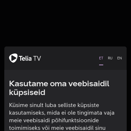
ET
RU
EN
Kasutame oma veebisaidil
küpsiseid
Küsime sinult luba selliste küpsiste
kasutamiseks, mida ei ole tingimata vaja
Tehniline viga
meie veebisaidi põhifunktsioonide
toimimiseks või meie veebisaidil sinu