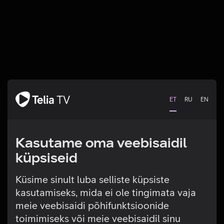
ET
RU
EN
Kasutame oma veebisaidil
küpsiseid
Küsime sinult luba selliste küpsiste
kasutamiseks, mida ei ole tingimata vaja
Tehniline viga
meie veebisaidi põhifunktsioonide
toimimiseks või meie veebisaidil sinu