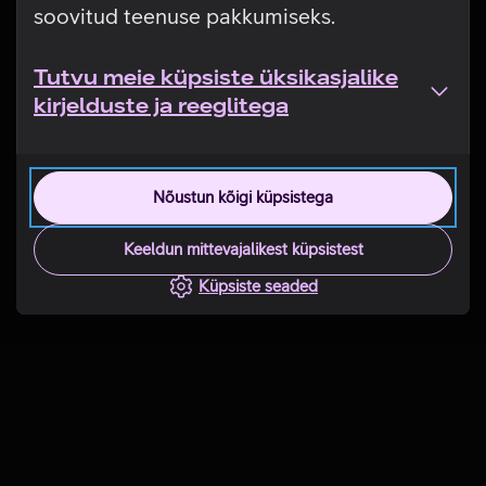
soovitud teenuse pakkumiseks.
Tutvu meie küpsiste üksikasjalike
kirjelduste ja reeglitega
Nõustun kõigi küpsistega
Keeldun mittevajalikest küpsistest
Küpsiste seaded