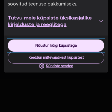
soovitud teenuse pakkumiseks.
Tutvu meie küpsiste üksikasjalike
kirjelduste ja reeglitega
Nõustun kõigi küpsistega
Keeldun mittevajalikest küpsistest
Küpsiste seaded