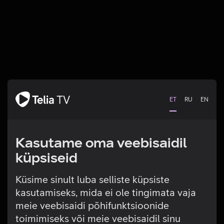
ET
RU
EN
Kasutame oma veebisaidil
küpsiseid
Küsime sinult luba selliste küpsiste
kasutamiseks, mida ei ole tingimata vaja
Tehniline viga
meie veebisaidi põhifunktsioonide
toimimiseks või meie veebisaidil sinu