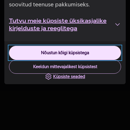
soovitud teenuse pakkumiseks.
Tutvu meie küpsiste üksikasjalike
kirjelduste ja reeglitega
Nõustun kõigi küpsistega
Keeldun mittevajalikest küpsistest
Küpsiste seaded