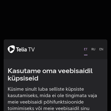
ET
RU
EN
Kasutame oma veebisaidil
küpsiseid
Küsime sinult luba selliste küpsiste
kasutamiseks, mida ei ole tingimata vaja
Tehniline viga
meie veebisaidi põhifunktsioonide
toimimiseks või meie veebisaidil sinu