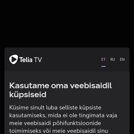
ET
RU
EN
Kasutame oma veebisaidil
küpsiseid
Küsime sinult luba selliste küpsiste
kasutamiseks, mida ei ole tingimata vaja
Tehniline viga
meie veebisaidi põhifunktsioonide
toimimiseks või meie veebisaidil sinu