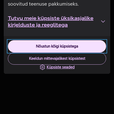
soovitud teenuse pakkumiseks.
Tutvu meie küpsiste üksikasjalike
kirjelduste ja reeglitega
Nõustun kõigi küpsistega
Keeldun mittevajalikest küpsistest
Küpsiste seaded