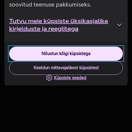
soovitud teenuse pakkumiseks.
Tutvu meie küpsiste üksikasjalike
kirjelduste ja reeglitega
Nõustun kõigi küpsistega
Keeldun mittevajalikest küpsistest
Küpsiste seaded