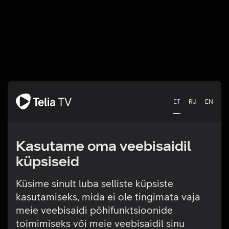
ET
RU
EN
Kasutame oma veebisaidil
küpsiseid
Küsime sinult luba selliste küpsiste
kasutamiseks, mida ei ole tingimata vaja
Tehniline viga
meie veebisaidi põhifunktsioonide
toimimiseks või meie veebisaidil sinu