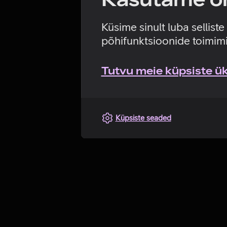
Küsime sinult luba sellist
põhifunktsioonide toimimi
Tutvu meie küpsiste üks
Küpsiste seaded