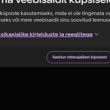
Tehniline viga
e küpsiste kasutamiseks, mida ei ole tingimata v
seks või meie veebisaidil sinu soovitud teenu
ikasjalike kirjelduste ja reeglitega
Keeldun mittevajalikest küpsistest