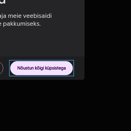
aja meie veebisaidi
se pakkumiseks.
Nõustun kõigi küpsistega