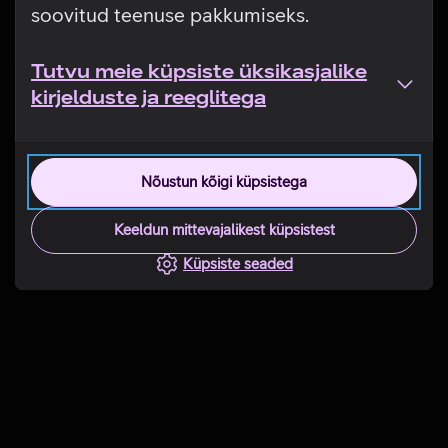
soovitud teenuse pakkumiseks.
Tutvu meie küpsiste üksikasjalike
kirjelduste ja reeglitega
Nõustun kõigi küpsistega
Keeldun mittevajalikest küpsistest
Küpsiste seaded