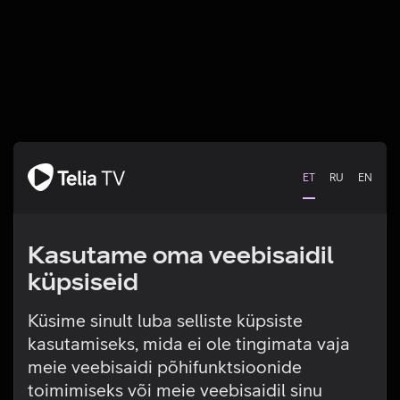
ET
RU
EN
Kasutame oma veebisaidil
küpsiseid
Küsime sinult luba selliste küpsiste
kasutamiseks, mida ei ole tingimata vaja
Tehniline viga
meie veebisaidi põhifunktsioonide
toimimiseks või meie veebisaidil sinu