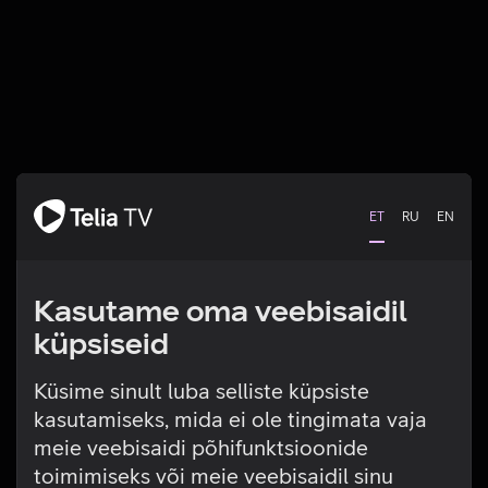
ET
RU
EN
Kasutame oma veebisaidil
küpsiseid
Küsime sinult luba selliste küpsiste
kasutamiseks, mida ei ole tingimata vaja
Tehniline viga
meie veebisaidi põhifunktsioonide
toimimiseks või meie veebisaidil sinu