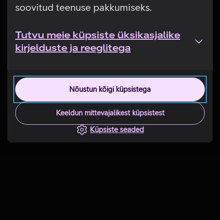
soovitud teenuse pakkumiseks.
Tutvu meie küpsiste üksikasjalike
kirjelduste ja reeglitega
Nõustun kõigi küpsistega
Keeldun mittevajalikest küpsistest
Küpsiste seaded