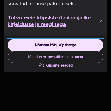
soovitud teenuse pakkumiseks.
Tutvu meie küpsiste üksikasjalike
kirjelduste ja reeglitega
Nõustun kõigi küpsistega
Keeldun mittevajalikest küpsistest
Küpsiste seaded