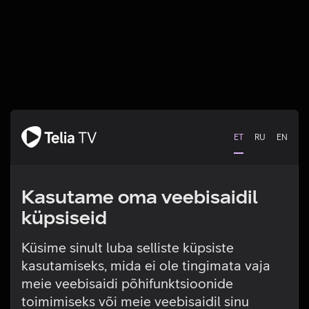
ET
RU
EN
Kasutame oma veebisaidil
küpsiseid
Küsime sinult luba selliste küpsiste
kasutamiseks, mida ei ole tingimata vaja
Tehniline viga
meie veebisaidi põhifunktsioonide
toimimiseks või meie veebisaidil sinu