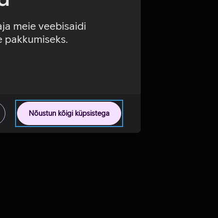
aja meie veebisaidi
se pakkumiseks.
Nõustun kõigi küpsistega