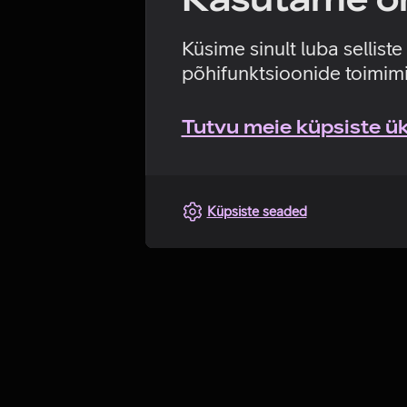
Küsime sinult luba sellist
põhifunktsioonide toimimi
Tutvu meie küpsiste üks
Küpsiste seaded