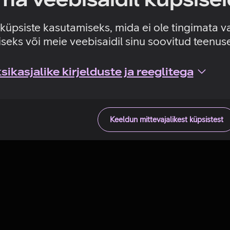
Tehniline viga
e küpsiste kasutamiseks, mida ei ole tingimata v
seks või meie veebisaidil sinu soovitud teenu
ikasjalike kirjelduste ja reeglitega
Keeldun mittevajalikest küpsistest