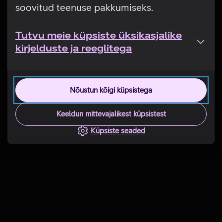
soovitud teenuse pakkumiseks.
Tutvu meie küpsiste üksikasjalike
kirjelduste ja reeglitega
Nõustun kõigi küpsistega
Keeldun mittevajalikest küpsistest
Küpsiste seaded