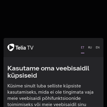
ET
RU
EN
Kasutame oma veebisaidil
küpsiseid
Küsime sinult luba selliste küpsiste
kasutamiseks, mida ei ole tingimata vaja
Tehniline viga
meie veebisaidi põhifunktsioonide
toimimiseks või meie veebisaidil sinu