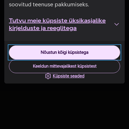
soovitud teenuse pakkumiseks.
Tutvu meie küpsiste üksikasjalike
kirjelduste ja reeglitega
Nõustun kõigi küpsistega
Keeldun mittevajalikest küpsistest
Küpsiste seaded