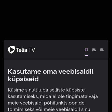
ET
RU
EN
Kasutame oma veebisaidil
küpsiseid
Küsime sinult luba selliste küpsiste
kasutamiseks, mida ei ole tingimata vaja
Tehniline viga
meie veebisaidi põhifunktsioonide
toimimiseks või meie veebisaidil sinu