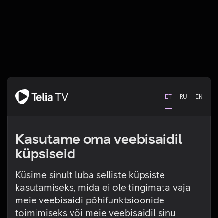
ET
RU
EN
Kasutame oma veebisaidil
küpsiseid
Küsime sinult luba selliste küpsiste
kasutamiseks, mida ei ole tingimata vaja
Tehniline viga
meie veebisaidi põhifunktsioonide
toimimiseks või meie veebisaidil sinu