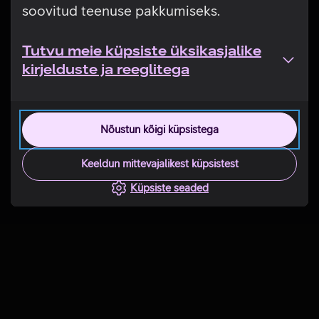
soovitud teenuse pakkumiseks.
Tutvu meie küpsiste üksikasjalike
kirjelduste ja reeglitega
Nõustun kõigi küpsistega
Keeldun mittevajalikest küpsistest
Küpsiste seaded