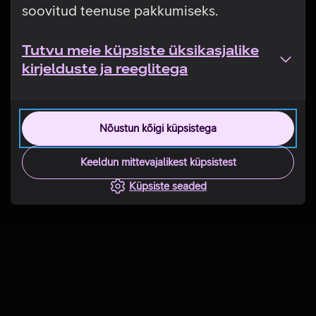
soovitud teenuse pakkumiseks.
Tutvu meie küpsiste üksikasjalike
kirjelduste ja reeglitega
Nõustun kõigi küpsistega
Keeldun mittevajalikest küpsistest
Küpsiste seaded