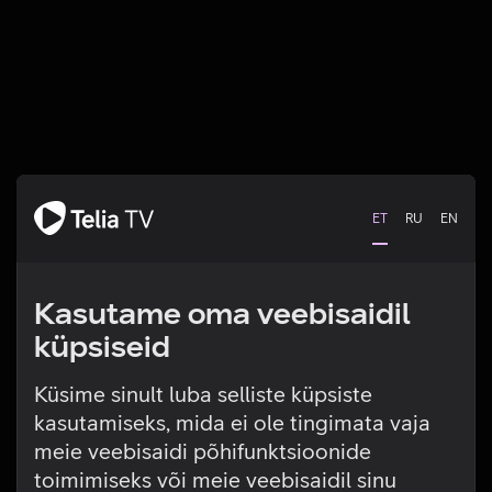
ET
RU
EN
Kasutame oma veebisaidil
küpsiseid
Küsime sinult luba selliste küpsiste
kasutamiseks, mida ei ole tingimata vaja
Tehniline viga
meie veebisaidi põhifunktsioonide
toimimiseks või meie veebisaidil sinu