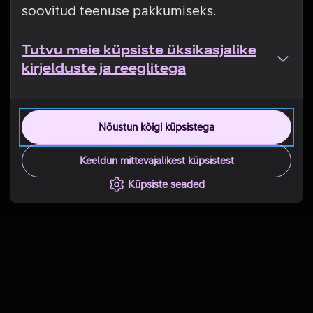
soovitud teenuse pakkumiseks.
Tutvu meie küpsiste üksikasjalike
kirjelduste ja reeglitega
Nõustun kõigi küpsistega
Keeldun mittevajalikest küpsistest
Küpsiste seaded