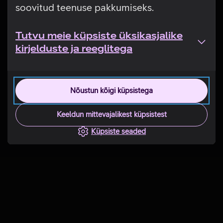
soovitud teenuse pakkumiseks.
Tutvu meie küpsiste üksikasjalike
kirjelduste ja reeglitega
Nõustun kõigi küpsistega
Keeldun mittevajalikest küpsistest
Küpsiste seaded