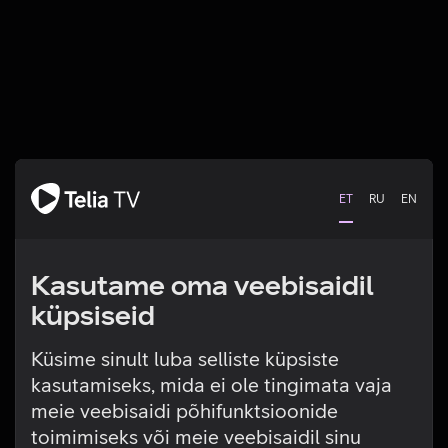
ET
RU
EN
Kasutame oma veebisaidil
küpsiseid
Küsime sinult luba selliste küpsiste
kasutamiseks, mida ei ole tingimata vaja
Tehniline viga
meie veebisaidi põhifunktsioonide
toimimiseks või meie veebisaidil sinu