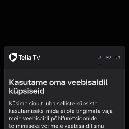
ET
RU
EN
Kasutame oma veebisaidil
küpsiseid
Küsime sinult luba selliste küpsiste
kasutamiseks, mida ei ole tingimata vaja
Tehniline viga
meie veebisaidi põhifunktsioonide
toimimiseks või meie veebisaidil sinu