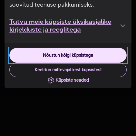
soovitud teenuse pakkumiseks.
Tutvu meie küpsiste üksikasjalike
kirjelduste ja reeglitega
Nõustun kõigi küpsistega
Keeldun mittevajalikest küpsistest
Küpsiste seaded