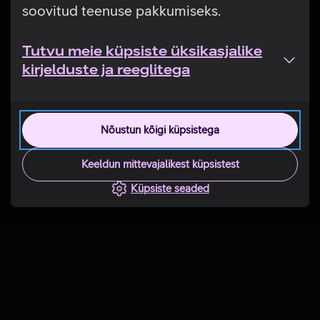
soovitud teenuse pakkumiseks.
Tutvu meie küpsiste üksikasjalike
kirjelduste ja reeglitega
Nõustun kõigi küpsistega
Keeldun mittevajalikest küpsistest
Küpsiste seaded