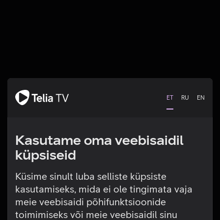
ET
RU
EN
Kasutame oma veebisaidil
küpsiseid
Küsime sinult luba selliste küpsiste
kasutamiseks, mida ei ole tingimata vaja
Tehniline viga
meie veebisaidi põhifunktsioonide
toimimiseks või meie veebisaidil sinu