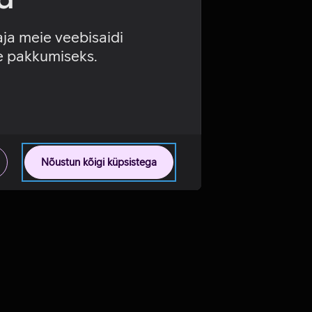
aja meie veebisaidi
se pakkumiseks.
Nõustun kõigi küpsistega