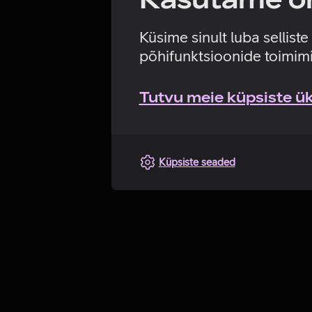
Küsime sinult luba sellist
põhifunktsioonide toimimi
Tutvu meie küpsiste üks
Küpsiste seaded