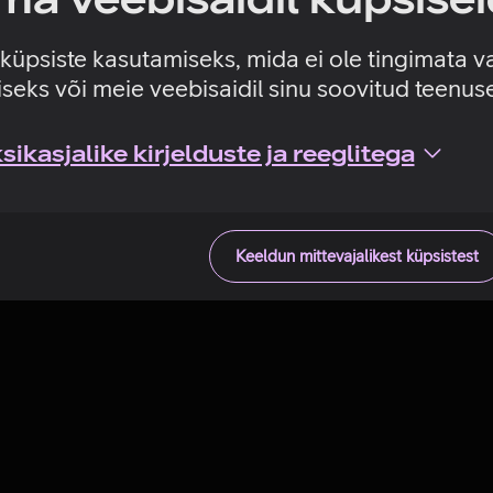
Tehniline viga
e küpsiste kasutamiseks, mida ei ole tingimata v
seks või meie veebisaidil sinu soovitud teenu
ikasjalike kirjelduste ja reeglitega
Keeldun mittevajalikest küpsistest