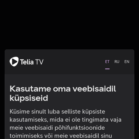
ET
RU
EN
Kasutame oma veebisaidil
küpsiseid
Küsime sinult luba selliste küpsiste
kasutamiseks, mida ei ole tingimata vaja
Tehniline viga
meie veebisaidi põhifunktsioonide
toimimiseks või meie veebisaidil sinu