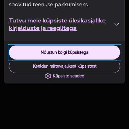
soovitud teenuse pakkumiseks.
Tutvu meie küpsiste üksikasjalike
kirjelduste ja reeglitega
Nõustun kõigi küpsistega
Keeldun mittevajalikest küpsistest
Küpsiste seaded