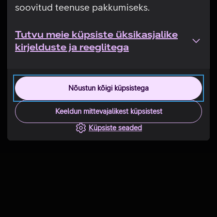
soovitud teenuse pakkumiseks.
Tutvu meie küpsiste üksikasjalike
kirjelduste ja reeglitega
Nõustun kõigi küpsistega
Keeldun mittevajalikest küpsistest
Küpsiste seaded