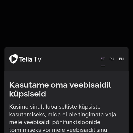
ET
RU
EN
Kasutame oma veebisaidil
küpsiseid
Küsime sinult luba selliste küpsiste
kasutamiseks, mida ei ole tingimata vaja
Tehniline viga
meie veebisaidi põhifunktsioonide
toimimiseks või meie veebisaidil sinu