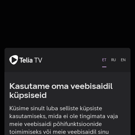
ET
RU
EN
Kasutame oma veebisaidil
küpsiseid
Küsime sinult luba selliste küpsiste
kasutamiseks, mida ei ole tingimata vaja
Tehniline viga
meie veebisaidi põhifunktsioonide
toimimiseks või meie veebisaidil sinu