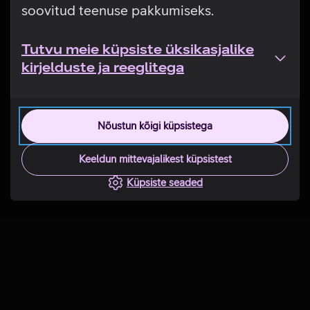
soovitud teenuse pakkumiseks.
Tutvu meie küpsiste üksikasjalike
kirjelduste ja reeglitega
Nõustun kõigi küpsistega
Keeldun mittevajalikest küpsistest
Küpsiste seaded