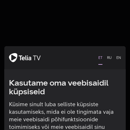
ET
RU
EN
Kasutame oma veebisaidil
küpsiseid
Küsime sinult luba selliste küpsiste
kasutamiseks, mida ei ole tingimata vaja
Tehniline viga
meie veebisaidi põhifunktsioonide
toimimiseks või meie veebisaidil sinu