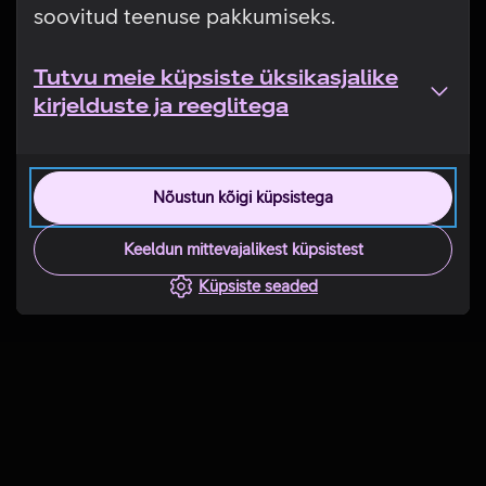
soovitud teenuse pakkumiseks.
Tutvu meie küpsiste üksikasjalike
kirjelduste ja reeglitega
Nõustun kõigi küpsistega
Keeldun mittevajalikest küpsistest
Küpsiste seaded