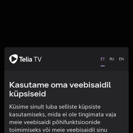
ET
RU
EN
Kasutame oma veebisaidil
küpsiseid
Küsime sinult luba selliste küpsiste
kasutamiseks, mida ei ole tingimata vaja
Tehniline viga
meie veebisaidi põhifunktsioonide
toimimiseks või meie veebisaidil sinu