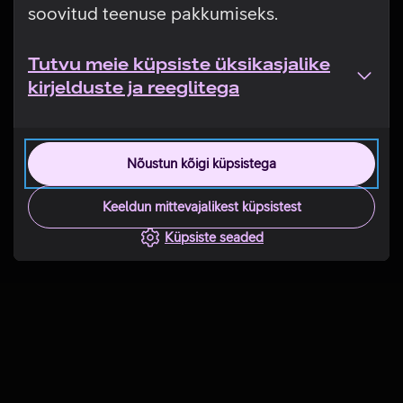
soovitud teenuse pakkumiseks.
Tutvu meie küpsiste üksikasjalike
kirjelduste ja reeglitega
Nõustun kõigi küpsistega
Keeldun mittevajalikest küpsistest
Küpsiste seaded