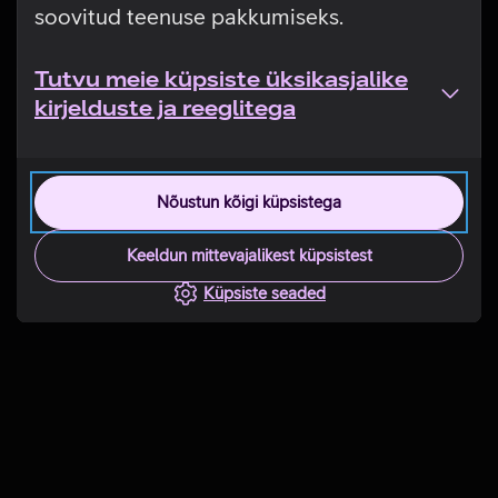
soovitud teenuse pakkumiseks.
Tutvu meie küpsiste üksikasjalike
kirjelduste ja reeglitega
Nõustun kõigi küpsistega
Keeldun mittevajalikest küpsistest
Küpsiste seaded