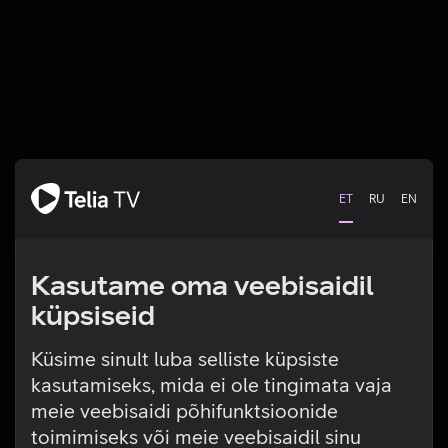
ET
RU
EN
Kasutame oma veebisaidil
küpsiseid
Küsime sinult luba selliste küpsiste
kasutamiseks, mida ei ole tingimata vaja
Tehniline viga
meie veebisaidi põhifunktsioonide
toimimiseks või meie veebisaidil sinu