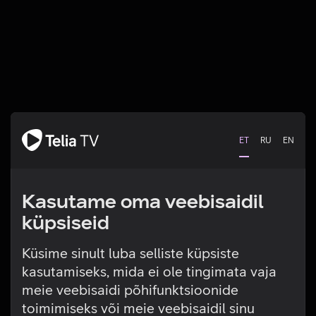
ET
RU
EN
Kasutame oma veebisaidil
küpsiseid
Küsime sinult luba selliste küpsiste
kasutamiseks, mida ei ole tingimata vaja
Tehniline viga
meie veebisaidi põhifunktsioonide
toimimiseks või meie veebisaidil sinu