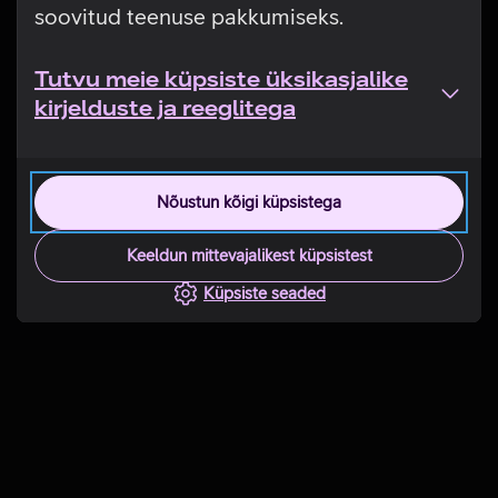
soovitud teenuse pakkumiseks.
Tutvu meie küpsiste üksikasjalike
kirjelduste ja reeglitega
Nõustun kõigi küpsistega
Keeldun mittevajalikest küpsistest
Küpsiste seaded