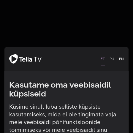
ET
RU
EN
Kasutame oma veebisaidil
küpsiseid
Küsime sinult luba selliste küpsiste
kasutamiseks, mida ei ole tingimata vaja
Tehniline viga
meie veebisaidi põhifunktsioonide
toimimiseks või meie veebisaidil sinu