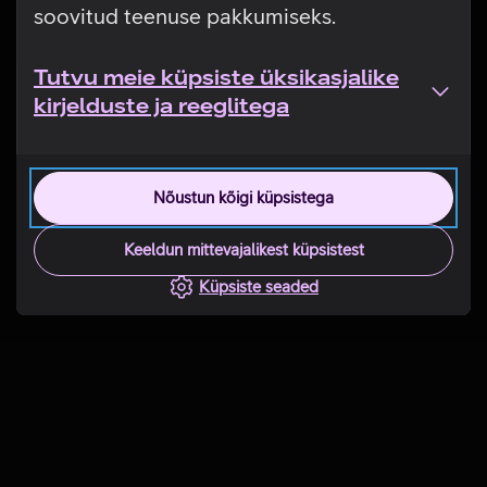
soovitud teenuse pakkumiseks.
Tutvu meie küpsiste üksikasjalike
kirjelduste ja reeglitega
Nõustun kõigi küpsistega
Keeldun mittevajalikest küpsistest
Küpsiste seaded