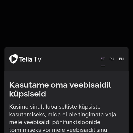
ET
RU
EN
Kasutame oma veebisaidil
küpsiseid
Küsime sinult luba selliste küpsiste
kasutamiseks, mida ei ole tingimata vaja
Tehniline viga
meie veebisaidi põhifunktsioonide
toimimiseks või meie veebisaidil sinu