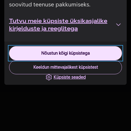
soovitud teenuse pakkumiseks.
Tutvu meie küpsiste üksikasjalike
kirjelduste ja reeglitega
Nõustun kõigi küpsistega
Keeldun mittevajalikest küpsistest
Küpsiste seaded