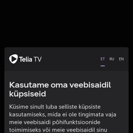
ET
RU
EN
Kasutame oma veebisaidil
küpsiseid
Küsime sinult luba selliste küpsiste
kasutamiseks, mida ei ole tingimata vaja
Tehniline viga
meie veebisaidi põhifunktsioonide
toimimiseks või meie veebisaidil sinu