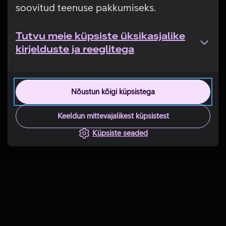
soovitud teenuse pakkumiseks.
Tutvu meie küpsiste üksikasjalike
kirjelduste ja reeglitega
Nõustun kõigi küpsistega
Keeldun mittevajalikest küpsistest
Küpsiste seaded