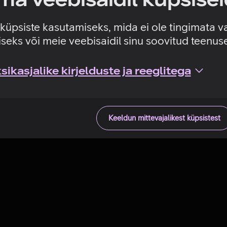
Tehniline viga
e küpsiste kasutamiseks, mida ei ole tingimata v
seks või meie veebisaidil sinu soovitud teenu
ikasjalike kirjelduste ja reeglitega
Keeldun mittevajalikest küpsistest