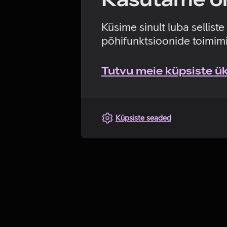
Küsime sinult luba sellist
põhifunktsioonide toimimi
Tutvu meie küpsiste üks
Küpsiste seaded