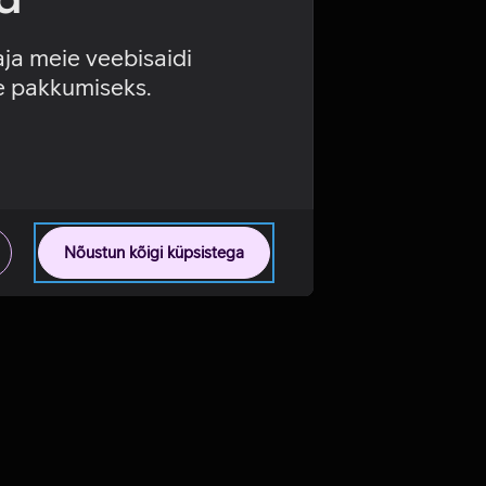
aja meie veebisaidi
se pakkumiseks.
Nõustun kõigi küpsistega