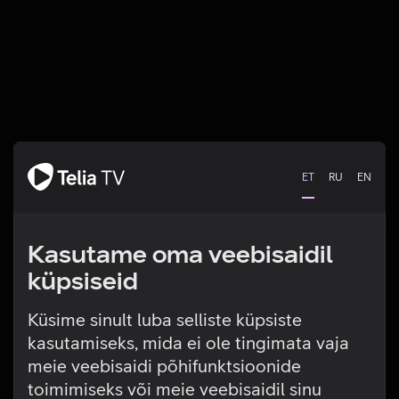
ET
RU
EN
Kasutame oma veebisaidil
küpsiseid
Küsime sinult luba selliste küpsiste
kasutamiseks, mida ei ole tingimata vaja
Tehniline viga
meie veebisaidi põhifunktsioonide
toimimiseks või meie veebisaidil sinu