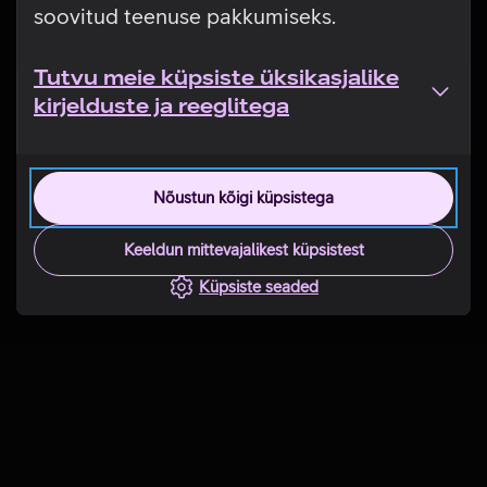
soovitud teenuse pakkumiseks.
Tutvu meie küpsiste üksikasjalike
kirjelduste ja reeglitega
Nõustun kõigi küpsistega
Keeldun mittevajalikest küpsistest
Küpsiste seaded