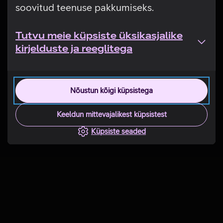
soovitud teenuse pakkumiseks.
Tutvu meie küpsiste üksikasjalike
kirjelduste ja reeglitega
Nõustun kõigi küpsistega
Keeldun mittevajalikest küpsistest
Küpsiste seaded