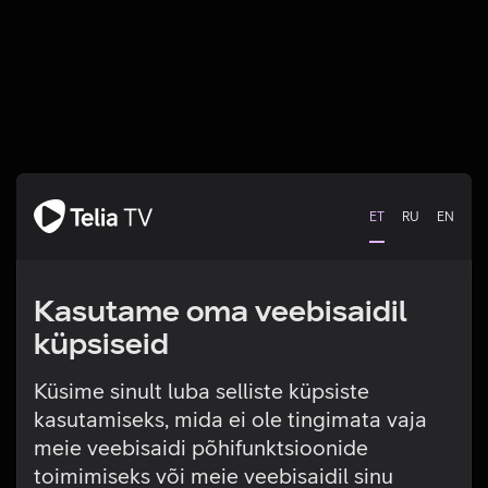
ET
RU
EN
Kasutame oma veebisaidil
küpsiseid
Küsime sinult luba selliste küpsiste
kasutamiseks, mida ei ole tingimata vaja
Tehniline viga
meie veebisaidi põhifunktsioonide
toimimiseks või meie veebisaidil sinu