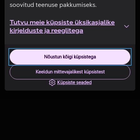
soovitud teenuse pakkumiseks.
Tutvu meie küpsiste üksikasjalike
kirjelduste ja reeglitega
Nõustun kõigi küpsistega
Keeldun mittevajalikest küpsistest
Küpsiste seaded