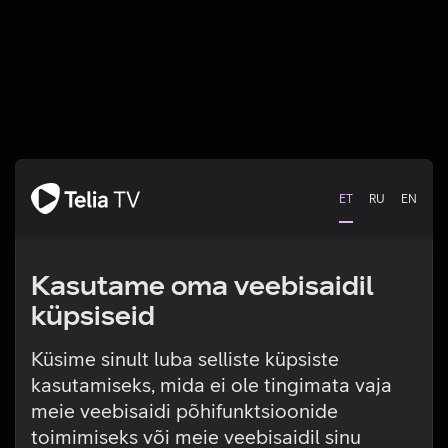
ET
RU
EN
Kasutame oma veebisaidil
küpsiseid
Küsime sinult luba selliste küpsiste
kasutamiseks, mida ei ole tingimata vaja
Tehniline viga
meie veebisaidi põhifunktsioonide
toimimiseks või meie veebisaidil sinu