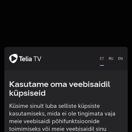
ET
RU
EN
Kasutame oma veebisaidil
küpsiseid
Küsime sinult luba selliste küpsiste
kasutamiseks, mida ei ole tingimata vaja
Tehniline viga
meie veebisaidi põhifunktsioonide
toimimiseks või meie veebisaidil sinu