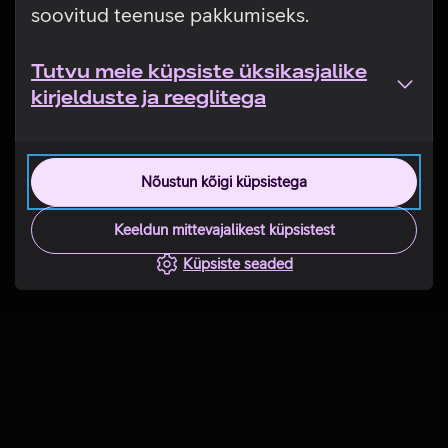
soovitud teenuse pakkumiseks.
Tutvu meie küpsiste üksikasjalike
kirjelduste ja reeglitega
Nõustun kõigi küpsistega
Keeldun mittevajalikest küpsistest
Küpsiste seaded