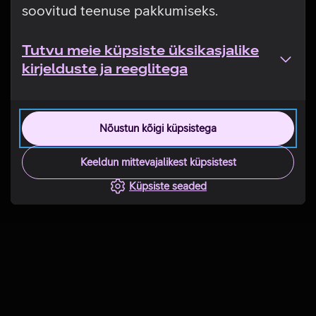
soovitud teenuse pakkumiseks.
Tutvu meie küpsiste üksikasjalike
kirjelduste ja reeglitega
Nõustun kõigi küpsistega
Keeldun mittevajalikest küpsistest
Küpsiste seaded