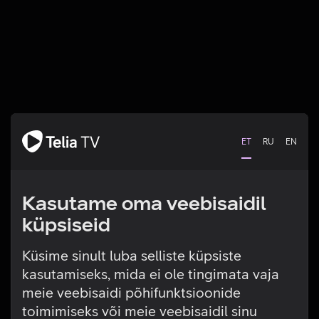
ET
RU
EN
Kasutame oma veebisaidil
küpsiseid
Küsime sinult luba selliste küpsiste
kasutamiseks, mida ei ole tingimata vaja
Tehniline viga
meie veebisaidi põhifunktsioonide
toimimiseks või meie veebisaidil sinu