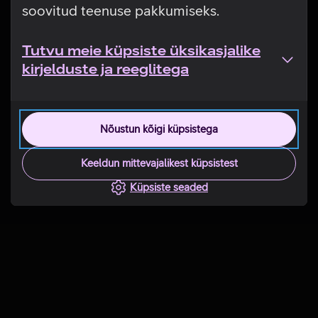
soovitud teenuse pakkumiseks.
Tutvu meie küpsiste üksikasjalike
kirjelduste ja reeglitega
Nõustun kõigi küpsistega
Keeldun mittevajalikest küpsistest
Küpsiste seaded