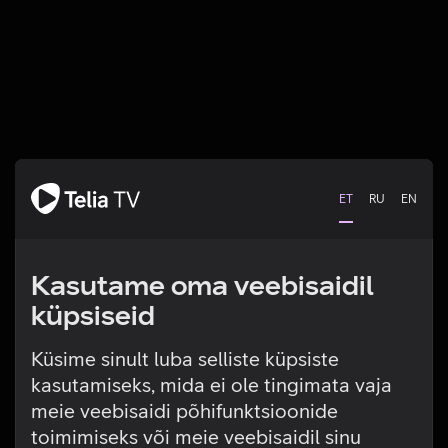
ET
RU
EN
Kasutame oma veebisaidil
küpsiseid
Küsime sinult luba selliste küpsiste
kasutamiseks, mida ei ole tingimata vaja
Tehniline viga
meie veebisaidi põhifunktsioonide
toimimiseks või meie veebisaidil sinu