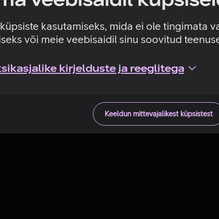
Tehniline viga
e küpsiste kasutamiseks, mida ei ole tingimata v
seks või meie veebisaidil sinu soovitud teenu
ikasjalike kirjelduste ja reeglitega
Keeldun mittevajalikest küpsistest