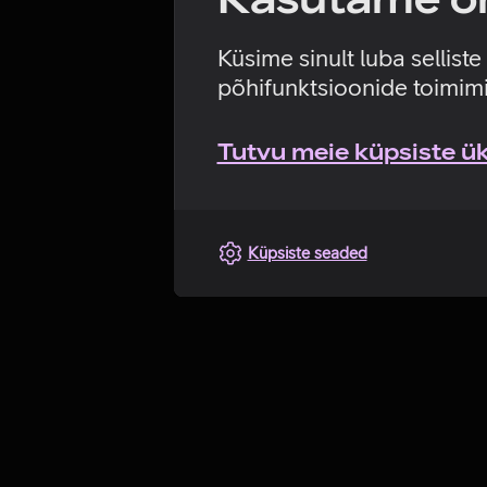
Küsime sinult luba sellist
põhifunktsioonide toimimi
Tutvu meie küpsiste üks
Küpsiste seaded