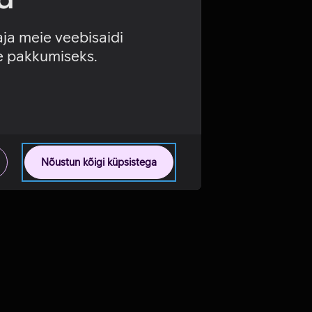
aja meie veebisaidi
se pakkumiseks.
Nõustun kõigi küpsistega