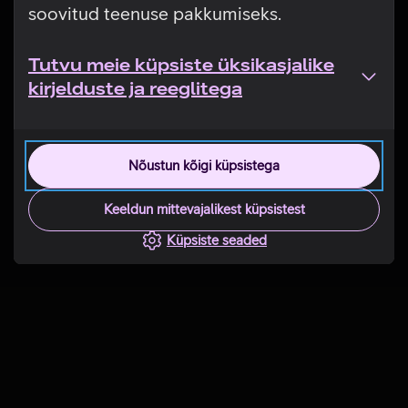
soovitud teenuse pakkumiseks.
Tutvu meie küpsiste üksikasjalike
kirjelduste ja reeglitega
Nõustun kõigi küpsistega
Keeldun mittevajalikest küpsistest
Küpsiste seaded