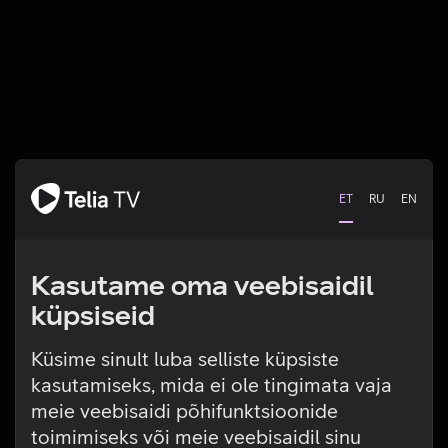
ET
RU
EN
Kasutame oma veebisaidil
küpsiseid
Küsime sinult luba selliste küpsiste
kasutamiseks, mida ei ole tingimata vaja
Tehniline viga
meie veebisaidi põhifunktsioonide
toimimiseks või meie veebisaidil sinu