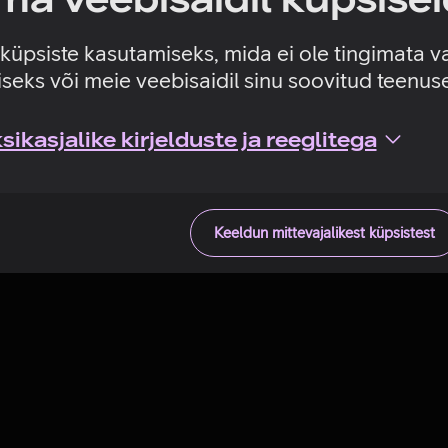
Tehniline viga
e küpsiste kasutamiseks, mida ei ole tingimata v
seks või meie veebisaidil sinu soovitud teenu
ikasjalike kirjelduste ja reeglitega
Keeldun mittevajalikest küpsistest