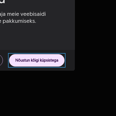
aja meie veebisaidi
se pakkumiseks.
Nõustun kõigi küpsistega