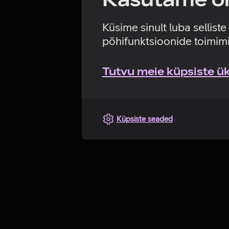
Küsime sinult luba sellist
põhifunktsioonide toimimi
Tutvu meie küpsiste üks
Küpsiste seaded