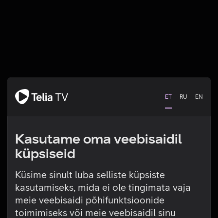
ET
RU
EN
Kasutame oma veebisaidil
küpsiseid
Küsime sinult luba selliste küpsiste
kasutamiseks, mida ei ole tingimata vaja
Tehniline viga
meie veebisaidi põhifunktsioonide
toimimiseks või meie veebisaidil sinu