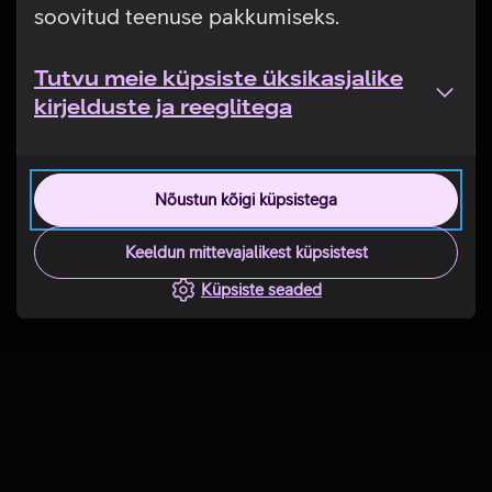
soovitud teenuse pakkumiseks.
Tutvu meie küpsiste üksikasjalike
kirjelduste ja reeglitega
Nõustun kõigi küpsistega
Keeldun mittevajalikest küpsistest
Küpsiste seaded